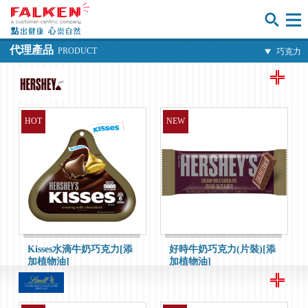
ABOUT
關於正暉
代理產品
PRODUCT
巧克力
PRODUCT
代理產品
BRAND
代理品牌
HOT
NEW
CONTACT
聯絡我們
Kisses水滴牛奶巧克力[添
好時牛奶巧克力(片裝)[添
加植物油]
加植物油]
NEW