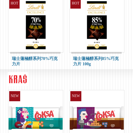
HOT
HOT
好時金磚杏仁夾餡黑巧克
好時ExoticDark巴西莓夾
力
餡黑巧克力
瑞士蓮極醇系列70%巧克
瑞士蓮極醇系列85%巧克
力片
力片 100g
HOT
HOT
NEW
NEW
好時ExoticDark紅石榴夾
好時ExoticDark巴西莓夾