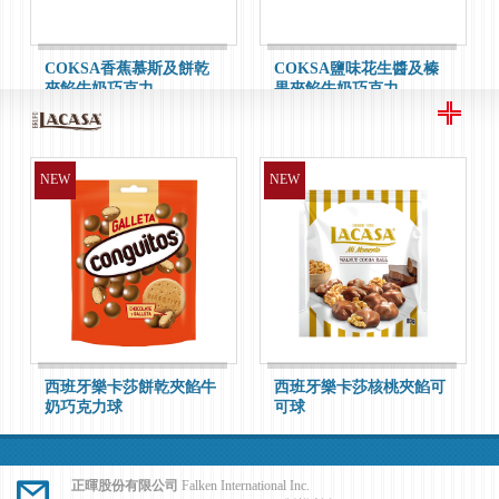
餡黑巧克力
餡黑巧克力
瑞士蓮極醇系列90%巧克
瑞士蓮極醇系列99%巧克
力片
力片
COKSA香蕉慕斯及餅乾
COKSA鹽味花生醬及榛
夾餡牛奶巧克力
果夾餡牛奶巧克力
HOT
HOT
NEW
NEW
好時ExoticDark紅石榴夾
好時巧酥可可風味片100g
餡黑巧克力
瑞士蓮極醇系列100%黑
瑞士蓮 Lindor牛奶巧克
巧克力
力200g
西班牙樂卡莎餅乾夾餡牛
西班牙樂卡莎核桃夾餡可
HOT
HOT
奶巧克力球
可球
NEW
正暉股份有限公司
Falken International Inc.